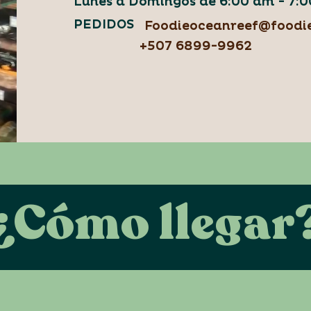
Lunes a Domingos de 6:00 am - 7:
PEDIDOS
Foodieoceanreef@foodi
+507 6899-9962
¿Cómo llegar