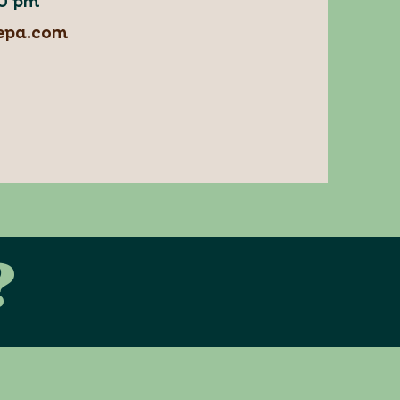
00 pm
epa.com
?